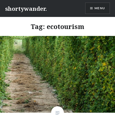
Skip
shortywander.
MENU
to
content
Tag:
ecotourism