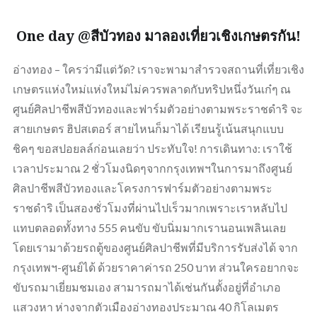
One day @สีบัวทอง มาลองเที่ยวเชิงเกษตรกัน!
อ่างทอง – ใครว่ามีแต่วัด? เราจะพามาสำรวจสถานที่เที่ยวเชิง
เกษตรแห่งใหม่แห่งใหม่ไม่ควรพลาดกับทริปหนึ่งวันเก๋ๆ ณ
ศูนย์ศิลปาชีพสีบัวทองและฟาร์มตัวอย่างตามพระราชดำริ จะ
สายเกษตร ฮิปสเตอร์ สายไหนก็มาได้ เรียนรู้เน้นสนุกแบบ
ชิคๆ ขอสปอยลล์ก่อนเลยว่า ประทับใจ! การเดินทาง: เราใช้
เวลาประมาณ 2 ชั่วโมงนิดๆจากกรุงเทพฯในการมาถึงศูนย์
ศิลปาชีพสีบัวทองและโครงการฟาร์มตัวอย่างตามพระ
ราชดำริ เป็นสองชั่วโมงที่ผ่านไปเร็วมากเพราะเราหลับไป
แทบตลอดทั้งทาง 555 คนขับ ขับนิ่มมากเรานอนเพลินเลย
โดยเรามาด้วยรถตู้ของศูนย์ศิลปาชีพที่มีบริการรับส่งได้ จาก
กรุงเทพฯ-ศูนย์ได้ ด้วยราคาค่ารถ 250 บาท ส่วนใครอยากจะ
ขับรถมาเยี่ยมชมเอง สามารถมาได้เช่นกันตั้งอยู่ที่อำเภอ
แสวงหา ห่างจากตัวเมืองอ่างทองประมาณ 40 กิโลเมตร