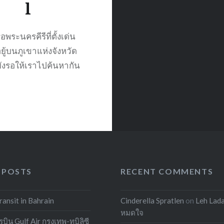
l
อพระนครคีรีที่ตั้งเด่น
อยู้บนภูเขาแห่งจังหวัด
ยังรอให้เราไปค้นหากัน
 POSTS
RECENT COMMENTS
ansit in Bahrain
Cinderella Spratlen
on
Leh Lada
หมดใจ
บิน Gulf Air กรุงเทพ-ทบิลิซี