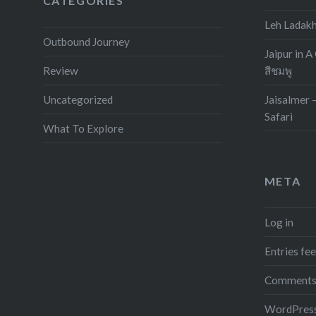
CATEGORIES
Leh Ladak
Outbound Journey
Jaipur in A
Review
สีชมพู
Uncategorized
Jaisalmer 
Safari
What To Explore
META
Log in
Entries fe
Comments
WordPress