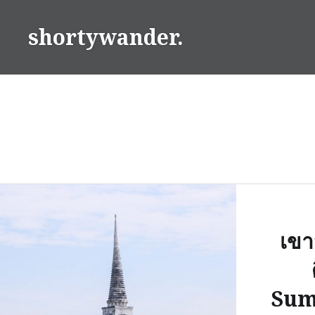
Skip
to
shortywander.
content
เขา
Sum