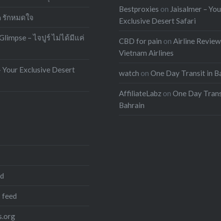
Bestproxies
on
Jaisalmer – You
h รักหมดใจ
Exclusive Desert Safari
 Glimpse – ไจปูร์ ไม่ได้มีแค่
CBD for pain
on
Airline Review
Vietnam Airlines
– Your Exclusive Desert
watch
on
One Day Transit in B
AffiliateLabz
on
One Day Trans
Bahrain
ed
 feed
.org